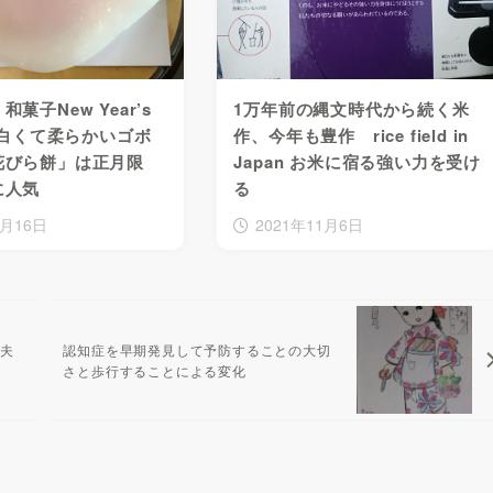
菓子New Year’s
1万年前の縄文時代から続く米
s、白くて柔らかいゴボ
作、今年も豊作 rice field in
花びら餅」は正月限
Japan お米に宿る強い力を受け
に人気
る
1月16日
2021年11月6日
光夫
認知症を早期発見して予防することの大切
さと歩行することによる変化