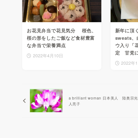
お花見弁当で花見気分 桜色、
新年に頂く和
桜の形をしたご飯など食材豊富
sweat
な弁当で栄養満点
ウ入り「
定 甘党
2022年4月10日
2022年
a brilliant woman 日本美人 陸奥宗
人亮子