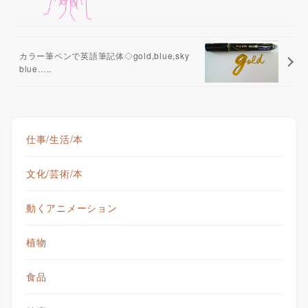
カラー筆ペンで英語筆記体◇gold,blue,sky
blue…..
仕事/生活/本
文化/芸術/本
動くアニメーション
植物
食品