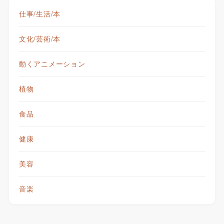
仕事/生活/本
文化/芸術/本
動くアニメーション
植物
食品
健康
美容
音楽