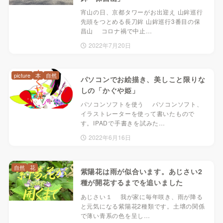
宵山の日、京都タワーがお出迎え 山鉾巡行
先頭をつとめる長刀鉾 山鉾巡行3番目の保
昌山 コロナ禍で中止…
2022年7月20日
picture
本
自然
パソコンでお絵描き、美しこと限りな
しの「かぐや姫」
パソコンソフトを使う パソコンソフト、
イラストレーターを使って書いたもので
す。IPADで手書きを試みた…
2022年6月16日
自然
花
紫陽花は雨が似合います。あじさい2
種が開花するまでを追いました
あじさい１ 我が家に毎年咲き、雨が降る
と元気になる紫陽花2種類です。土壌の関係
で薄い青系の色を呈し…