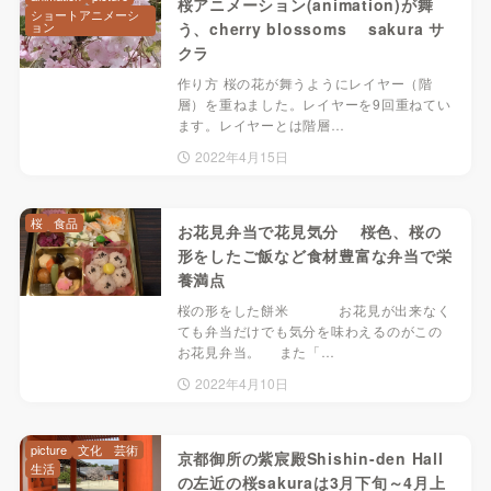
桜アニメーション(animation)が舞
ショートアニメーシ
ョン
う、cherry blossoms sakura サ
クラ
作り方 桜の花が舞うようにレイヤー（階
層）を重ねました。レイヤーを9回重ねてい
ます。レイヤーとは階層…
2022年4月15日
桜
食品
お花見弁当で花見気分 桜色、桜の
形をしたご飯など食材豊富な弁当で栄
養満点
桜の形をした餅米 お花見が出来なく
ても弁当だけでも気分を味わえるのがこの
お花見弁当。 また「…
2022年4月10日
picture
文化 芸術
京都御所の紫宸殿Shishin-den Hall
生活
の左近の桜sakuraは3月下旬～4月上