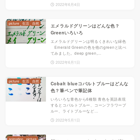
2022年6月4日
picture
生活
自然
エメラルドグリーンはどんな色？
Greenいろいろ
エメラルドグリーンは明るくきれいな緑色
Emerald Greenの色を他のgreenと比べ
てみました。deep green,…
2022年6月1日
picture
生活
自然
Cobalt blueコバルトブルーはどんな
色？筆ペンで筆記体
いろいろな青色から6種類 青色を英語表現
するとコバルトブルー、コーンフラワーブ
ルー、ライトブルーなど…
2022年5月1日
animation
picture