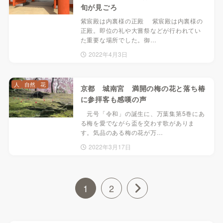
旬が見ごろ
紫宸殿は内裏様の正殿 紫宸殿は内裏様の
正殿。即位の礼や大嘗祭などが行われてい
た重要な場所でした。御…
2022年4月3日
人
自然
花
京都 城南宮 満開の梅の花と落ち椿
に参拝客も感嘆の声
元号「令和」の誕生に、万葉集第5巻にあ
る梅を愛でながら盃を交わす歌がありま
す。気品のある梅の花が万…
2022年3月17日
1
2