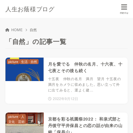
人生お蔭様ブログ
HOME
自然
「自然」の記事一覧
picture
生活
自然
月を愛でる 仲秋の名月、十六夜、十
七夜とその後も続く
十五夜 仲秋の名月 満月 望月 十五夜の
満月をカメラに収めました。思い立って外
に出てみると、運よく建…
2022年9月12日
picture
人
京都を彩る祇園祭2022： 和泉式部と
文化 芸術
丹後守平井保昌との恋の話が由来の山
鉾「保昌山」