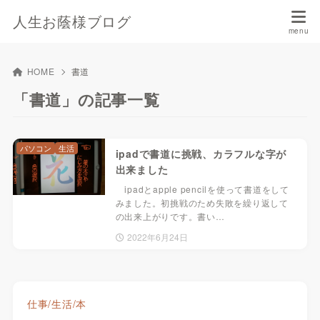
人生お蔭様ブログ
HOME
書道
「書道」の記事一覧
パソコン
生活
ipadで書道に挑戦、カラフルな字が
出来ました
ipadとapple pencilを使って書道をして
みました。初挑戦のため失敗を繰り返して
の出来上がりです。書い…
2022年6月24日
仕事/生活/本