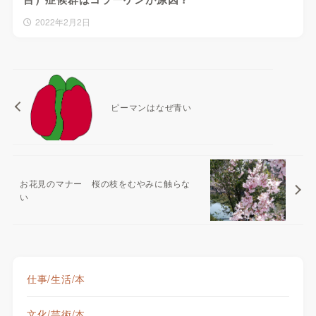
2022年2月2日
ピーマンはなぜ青い
お花見のマナー 桜の枝をむやみに触らな
い
仕事/生活/本
文化/芸術/本